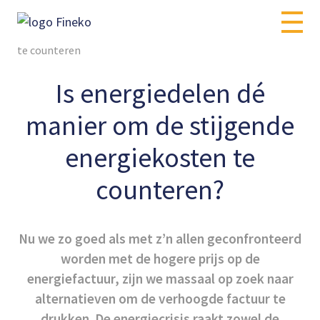
skip
Home
Nieuws
to
Is energiedelen dé manier om de stijgende energiekosten
content
te counteren
Is energiedelen dé
manier om de stijgende
energiekosten te
counteren?
Nu we zo goed als met z’n allen geconfronteerd
worden met de hogere prijs op de
energiefactuur, zijn we massaal op zoek naar
alternatieven om de verhoogde factuur te
drukken. De energiecrisis raakt zowel de